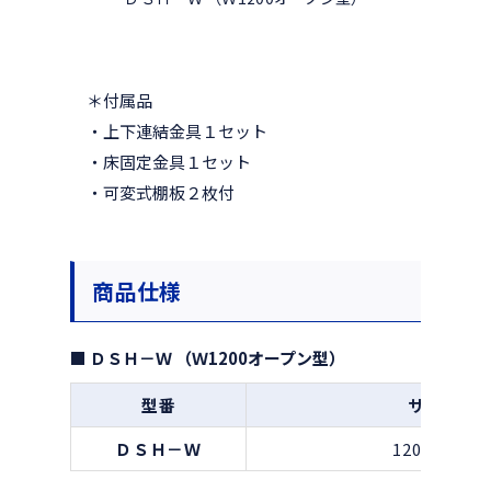
＊付属品
・上下連結金具１セット
・床固定金具１セット
・可変式棚板２枚付
商品仕様
■ ＤＳＨ－Ｗ （Ｗ1200オープン型）
型番
サイズ(m
ＤＳＨ－Ｗ
1200×500×