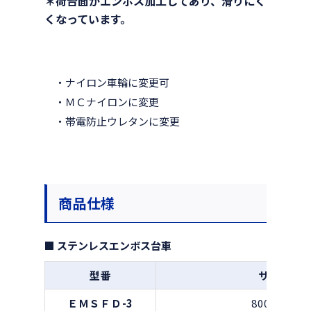
＊荷台面がエンボス加工してあり、滑りにく
くなっています。
・ナイロン車輪に変更可
・ＭＣナイロンに変更
・帯電防止ウレタンに変更
商品仕様
■ ステンレスエンボス台車
型番
サイズ(m
ＥＭＳＦＤ-3
800×450×