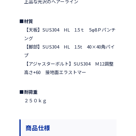
上品な光沢のヘアーライン
■材質
【天板】SUS304 HL 1.5ｔ 5φ8Ｐパンチ
ング
【脚部】SUS304 HL 1.5t 40×40角パイ
プ
【アジャスターボルト】SUS304 Ｍ12調整
高さ+60 接地面エラストマー
■耐荷重
２５０ｋｇ
商品仕様