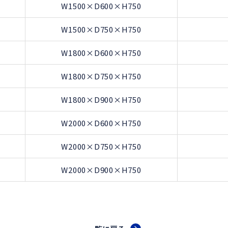
W1500×D600×H750
W1500×D750×H750
W1800×D600×H750
W1800×D750×H750
W1800×D900×H750
W2000×D600×H750
W2000×D750×H750
W2000×D900×H750