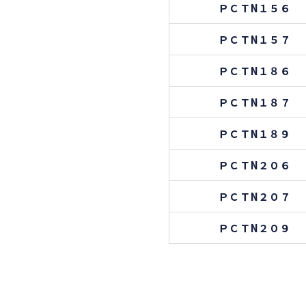
ＰＣＴN１５６
ＰＣＴN１５７
ＰＣＴN１８６
ＰＣＴN１８７
ＰＣＴN１８９
ＰＣＴN２０６
ＰＣＴN２０７
ＰＣＴN２０９