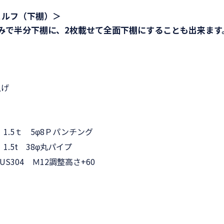
ェルフ（下棚）＞
みで半分下棚に、2枚載せて全面下棚にすることも出来ます
。
上げ
0 1.5ｔ 5φ8Ｐパンチング
 1.5t 38φ丸パイプ
S304 Ｍ12調整高さ+60