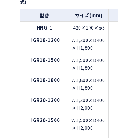
式）
型番
サイズ(mm)
重量(g)
HNG-1
420×170×φ5
—
HGR18-1200
W1,200×D400
—
×H1,800
HGR18-1500
W1,500×D400
—
×H1,800
HGR18-1800
W1,800×D400
—
×H1,800
HGR20-1200
W1,200×D400
—
×H2,000
HGR20-1500
W1,500×D400
—
×H2,000